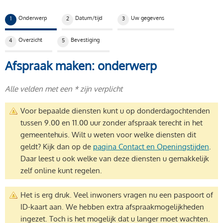
Huidige stap:
Onderwerp
Datum/tijd
Uw gegevens
1
2
3
Overzicht
Bevestiging
4
5
Afspraak maken: onderwerp
Alle velden met een * zijn verplicht
Voor bepaalde diensten kunt u op donderdagochtenden
tussen 9.00 en 11.00 uur zonder afspraak terecht in het
gemeentehuis. Wilt u weten voor welke diensten dit
geldt? Kijk dan op de
pagina Contact en Openingstijden
.
Daar leest u ook welke van deze diensten u gemakkelijk
zelf online kunt regelen.
Het is erg druk. Veel inwoners vragen nu een paspoort of
ID-kaart aan. We hebben extra afspraakmogelijkheden
ingezet. Toch is het mogelijk dat u langer moet wachten.