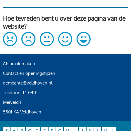
Hoe tevreden bent u over deze pagina van de
website?
Afspraak maken
Contact en openingstijden
gemeente@veldhoven.nl
Telefoon: 14 040
Meiveld 1
5501 KA Veldhoven
5
A
B
C
D
E
F
G
H
I
J
K
L
M
N