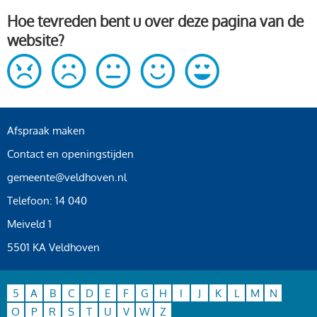
Hoe tevreden bent u over deze pagina van de
website?
Afspraak maken
Contact en openingstijden
gemeente@veldhoven.nl
Telefoon: 14 040
Meiveld 1
5501 KA Veldhoven
5
A
B
C
D
E
F
G
H
I
J
K
L
M
N
O
P
R
S
T
U
V
W
Z