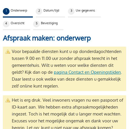
Huidige stap:
Onderwerp
Datum/tijd
Uw gegevens
1
2
3
Overzicht
Bevestiging
4
5
Afspraak maken: onderwerp
Voor bepaalde diensten kunt u op donderdagochtenden
tussen 9.00 en 11.00 uur zonder afspraak terecht in het
gemeentehuis. Wilt u weten voor welke diensten dit
geldt? Kijk dan op de
pagina Contact en Openingstijden
.
Daar leest u ook welke van deze diensten u gemakkelijk
zelf online kunt regelen.
Het is erg druk. Veel inwoners vragen nu een paspoort of
ID-kaart aan. We hebben extra afspraakmogelijkheden
ingezet. Toch is het mogelijk dat u langer moet wachten.
Excuses voor het mogelijke ongemak en dank voor uw
begrip. Let op: kunt u niet naar uw afspraak komen?