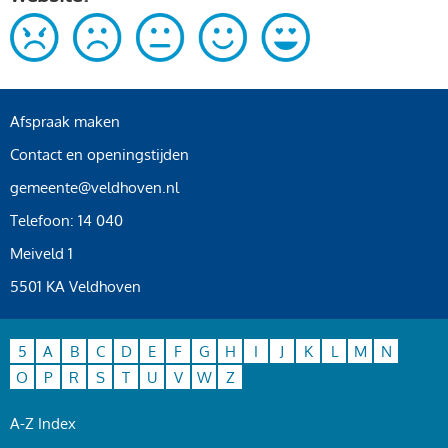
Afspraak maken
Contact en openingstijden
gemeente@veldhoven.nl
Telefoon: 14 040
Meiveld 1
5501 KA Veldhoven
5
A
B
C
D
E
F
G
H
I
J
K
L
M
N
O
P
R
S
T
U
V
W
Z
A-Z Index