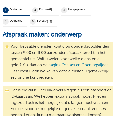
Huidige stap:
Onderwerp
Datum/tijd
Uw gegevens
1
2
3
Overzicht
Bevestiging
4
5
Afspraak maken: onderwerp
Voor bepaalde diensten kunt u op donderdagochtenden
tussen 9.00 en 11.00 uur zonder afspraak terecht in het
gemeentehuis. Wilt u weten voor welke diensten dit
geldt? Kijk dan op de
pagina Contact en Openingstijden
.
Daar leest u ook welke van deze diensten u gemakkelijk
zelf online kunt regelen.
Het is erg druk. Veel inwoners vragen nu een paspoort of
ID-kaart aan. We hebben extra afspraakmogelijkheden
ingezet. Toch is het mogelijk dat u langer moet wachten.
Excuses voor het mogelijke ongemak en dank voor uw
begrip. Let op: kunt u niet naar uw afspraak komen?