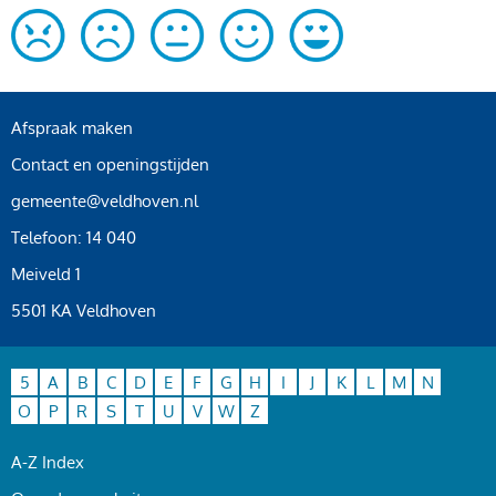
Afspraak maken
Contact en openingstijden
gemeente@veldhoven.nl
Telefoon: 14 040
Meiveld 1
5501 KA Veldhoven
5
A
B
C
D
E
F
G
H
I
J
K
L
M
N
O
P
R
S
T
U
V
W
Z
A-Z Index