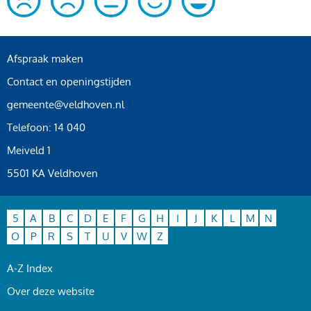
Afspraak maken
Contact en openingstijden
gemeente@veldhoven.nl
Telefoon: 14 040
Meiveld 1
5501 KA Veldhoven
5
A
B
C
D
E
F
G
H
I
J
K
L
M
N
O
P
R
S
T
U
V
W
Z
A-Z Index
Over deze website