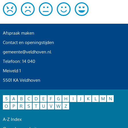
Afspraak maken
Contact en openingstijden
gemeente@veldhoven.nl
Telefoon: 14 040
Meiveld 1
5501 KA Veldhoven
5
A
B
C
D
E
F
G
H
I
J
K
L
M
N
O
P
R
S
T
U
V
W
Z
A-Z Index