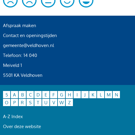
Afspraak maken
Contact en openingstijden
gemeente@veldhoven.nl
Telefoon: 14 040
Meiveld 1
5501 KA Veldhoven
5
A
B
C
D
E
F
G
H
I
J
K
L
M
N
O
P
R
S
T
U
V
W
Z
A-Z Index
Over deze website