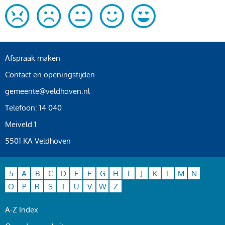
Afspraak maken
Contact en openingstijden
gemeente@veldhoven.nl
Telefoon: 14 040
Meiveld 1
5501 KA Veldhoven
5
A
B
C
D
E
F
G
H
I
J
K
L
M
N
O
P
R
S
T
U
V
W
Z
A-Z Index