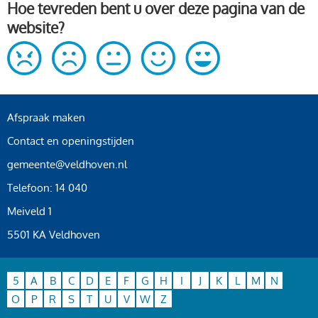
Hoe tevreden bent u over deze pagina van de
website?
Afspraak maken
Contact en openingstijden
gemeente@veldhoven.nl
Telefoon: 14 040
Meiveld 1
5501 KA Veldhoven
5
A
B
C
D
E
F
G
H
I
J
K
L
M
N
O
P
R
S
T
U
V
W
Z