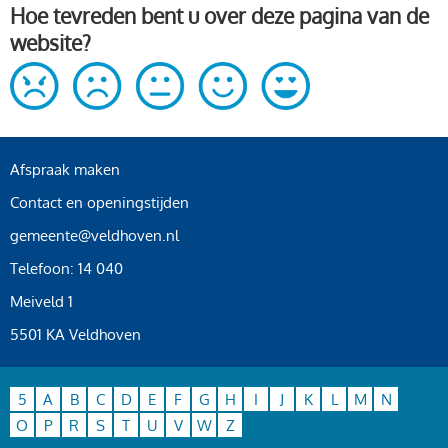
Hoe tevreden bent u over deze pagina van de
website?
Afspraak maken
Contact en openingstijden
gemeente@veldhoven.nl
Telefoon: 14 040
Meiveld 1
5501 KA Veldhoven
5
A
B
C
D
E
F
G
H
I
J
K
L
M
N
O
P
R
S
T
U
V
W
Z