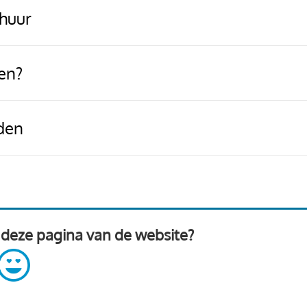
rhuur
en?
den
 deze pagina van de website?