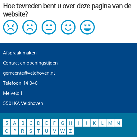
Hoe tevreden bent u over deze pagina van de
website?
Afspraak maken
Contact en openingstijden
gemeente@veldhoven.nl
Telefoon: 14 040
Meiveld 1
5501 KA Veldhoven
5
A
B
C
D
E
F
G
H
I
J
K
L
M
N
O
P
R
S
T
U
V
W
Z