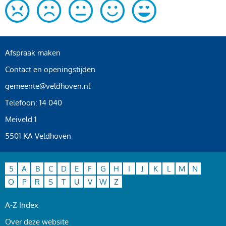
Afspraak maken
Contact en openingstijden
gemeente@veldhoven.nl
Telefoon: 14 040
Meiveld 1
5501 KA Veldhoven
5
A
B
C
D
E
F
G
H
I
J
K
L
M
N
O
P
R
S
T
U
V
W
Z
A-Z Index
Over deze website