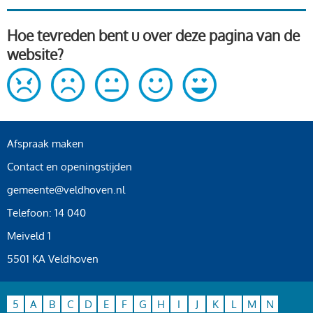
Hoe tevreden bent u over deze pagina van de
website?
Afspraak maken
Contact en openingstijden
gemeente@veldhoven.nl
Telefoon: 14 040
Meiveld 1
5501 KA Veldhoven
5
A
B
C
D
E
F
G
H
I
J
K
L
M
N