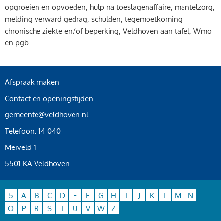
opgroeien en opvoeden, hulp na toeslagenaffaire, mantelzorg,
melding verward gedrag, schulden, tegemoetkoming
chronische ziekte en/of beperking, Veldhoven aan tafel, Wmo
en pgb.
Afspraak maken
Contact en openingstijden
gemeente@veldhoven.nl
Telefoon: 14 040
Meiveld 1
5501 KA Veldhoven
5
A
B
C
D
E
F
G
H
I
J
K
L
M
N
O
P
R
S
T
U
V
W
Z