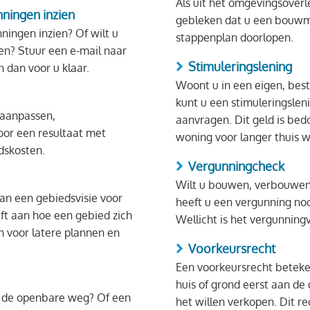
Als uit het omgevingsoverl
ingen inzien
gebleken dat u een bouwm
ingen inzien? Of wilt u
stappenplan doorlopen.
en? Stuur een e-mail naar
Stimuleringslening
 dan voor u klaar.
Woont u in een eigen, bes
kunt u een stimuleringslen
 aanpassen,
aanvragen. Dit geld is be
oor een resultaat met
woning voor langer thuis 
dskosten.
Vergunningcheck
Wilt u bouwen, verbouwen
n een gebiedsvisie voor
heeft u een vergunning no
ft aan hoe een gebied zich
Wellicht is het vergunningvr
jn voor latere plannen en
Voorkeursrecht
Een voorkeursrecht beteken
huis of grond eerst aan d
r de openbare weg? Of een
het willen verkopen. Dit 