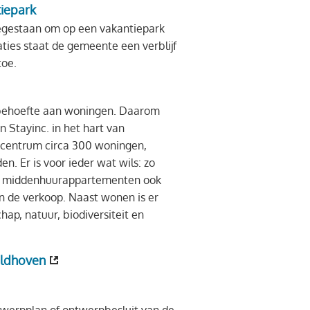
iepark
oegestaan om op een vakantiepark
ties staat de gemeente een verblijf
oe.
 behoefte aan woningen. Daarom
 Stayinc. in het hart van
tycentrum circa 300 woningen,
n. Er is voor ieder wat wils: zo
en middenhuurappartementen ook
n de verkoop. Naast wonen is er
hap, natuur, biodiversiteit en
ldhoven
twerpplan of ontwerpbesluit van de