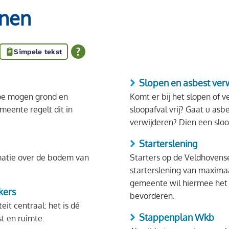
nen
Simpele tekst
Slopen en asbest ver
e mogen grond en
Komt er bij het slopen of
eente regelt dit in
sloopafval vrij? Gaat u as
verwijderen? Dien een sloo
Starterslening
matie over de bodem van
Starters op de Veldhoven
starterslening van maximaal € 45.000,- aanvragen
gemeente wil hiermee het 
kers
bevorderen.
eit centraal: het is dé
Stappenplan Wkb
t en ruimte.