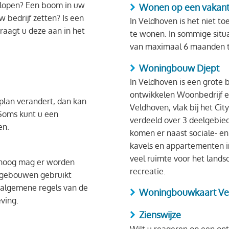
slopen? Een boom in uw
Wonen op een vakant
 bedrijf zetten? Is een
In Veldhoven is het niet t
aagt u deze aan in het
te wonen. In sommige situa
van maximaal 6 maanden t
Woningbouw Djept
In Veldhoven is een grote
ontwikkelen Woonbedrijf en
lan verandert, dan kan
Veldhoven, vlak bij het Ci
. Soms kunt u een
verdeeld over 3 deelgebiede
en.
komen er naast sociale- 
kavels en appartementen i
veel ruimte voor het landsc
hoog mag er worden
recreatie.
gebouwen gebruikt
algemene regels van de
Woningbouwkaart Ve
ving.
Zienswijze
Wilt u reageren op een on