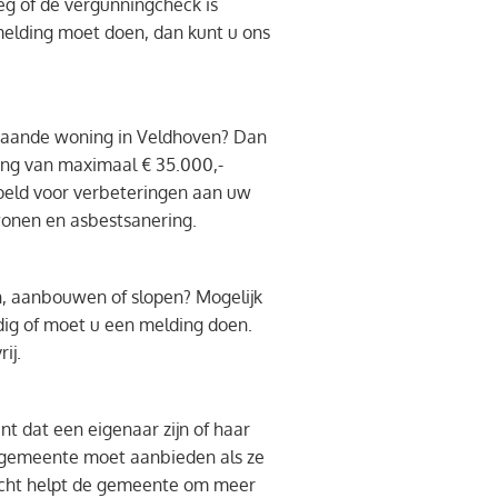
eg of de vergunningcheck is
elding moet doen, dan kunt u ons
taande woning in Veldhoven? Dan
ing van maximaal € 35.000,-
doeld voor verbeteringen aan uw
wonen en asbestsanering.
, aanbouwen of slopen? Mogelijk
dig of moet u een melding doen.
ij.
t dat een eigenaar zijn of haar
e gemeente moet aanbieden als ze
recht helpt de gemeente om meer