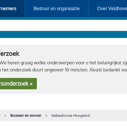
rnemers
Bestuur en organisatie
Over Veldhov
derzoek
e horen graag welke onderwerpen voor u het belangrijkst zij
n het onderzoek duurt ongeveer 10 minuten. Alvast bedankt 
rsonderzoek »
t
Bouwen en wonen
Gebiedsvisie Hoogeind