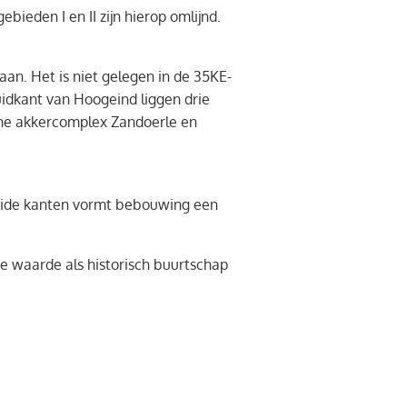
bieden I en II zijn hierop omlijnd.
an. Het is niet gelegen in de 35KE-
uidkant van Hoogeind liggen drie
ische akkercomplex Zandoerle en
 beide kanten vormt bebouwing een
he waarde als historisch buurtschap