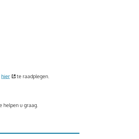
s
hier
te raadplegen.
e helpen u graag.