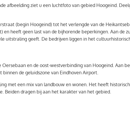
nde afbeelding ziet u een luchtfoto van gebied Hoogeind. Deelge
erstraat (begin Hoogeind) tot het verlengde van de Heikantseba
t) en heeft geen last van de bijhorende beperkingen. Aan de z
ële uitstraling geeft. De bedrijven liggen in het cultuurhistor
en de Oersebaan en de oost-westverbinding van Hoogeind. Aan
igt binnen de geluidszone van Eindhoven Airport.
raling met een mix van landbouw en wonen. Het heeft historisc
. Beiden dragen bij aan het karakter van het gebied.