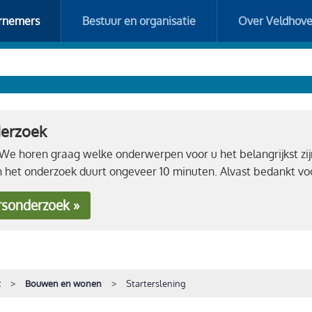
rnemers
Bestuur en organisatie
Over Veldhov
derzoek
e horen graag welke onderwerpen voor u het belangrijkst zij
n het onderzoek duurt ongeveer 10 minuten. Alvast bedankt 
rsonderzoek »
t
Bouwen en wonen
Starterslening