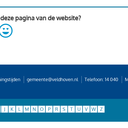
 deze pagina van de website?
ingstijden
gemeente@veldhoven.nl
Telefoon: 14 040
M
J
K
L
M
N
O
P
R
S
T
U
V
W
Z