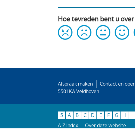
Hoe tevreden bent u over
Afspraak maken
Contact en open
5501 KA Veldhoven
5
A
B
C
D
E
F
G
H
I
A-Z Index
Over deze website