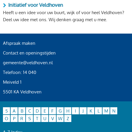
Initiatief voor Veldhoven
Heeft u een idee voor uw buurt, wijk of voor heel Veldhoven?
Deel uw idee met ons. Wij denken graag met u mee.
Afspraak maken
Contact en openingstijden
gemeente@veldhoven.nl
Telefoon: 14 040
Meiveld 1
5501 KA Veldhoven
5
A
B
C
D
E
F
G
H
I
J
K
L
M
N
O
P
R
S
T
U
V
W
Z