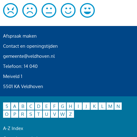
Afspraak maken
Contact en openingstijden
gemeente@veldhoven.nl
Telefoon: 14 040
Meiveld 1
5501 KA Veldhoven
5
A
B
C
D
E
F
G
H
I
J
K
L
M
N
O
P
R
S
T
U
V
W
Z
A-Z Index