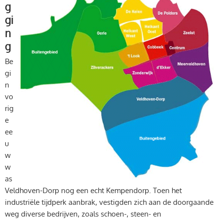
g
gi
n
g
Be
gi
n
vo
rig
e
ee
u
w
w
as
Veldhoven-Dorp nog een echt Kempendorp. Toen het
industriële tijdperk aanbrak, vestigden zich aan de doorgaande
weg diverse bedrijven, zoals schoen-, steen- en