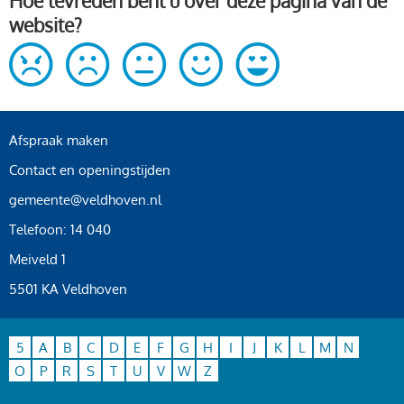
Hoe tevreden bent u over deze pagina van de
website?
Afspraak maken
Contact en openingstijden
gemeente@veldhoven.nl
Telefoon: 14 040
Meiveld 1
5501 KA Veldhoven
5
A
B
C
D
E
F
G
H
I
J
K
L
M
N
O
P
R
S
T
U
V
W
Z