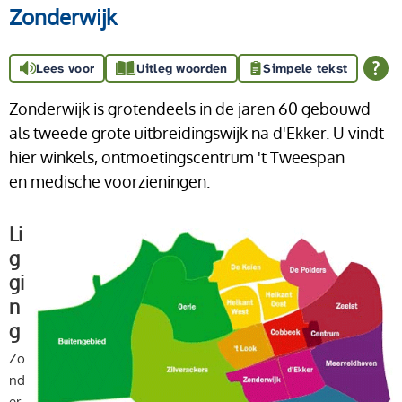
Zonderwijk
Lees voor
Uitleg woorden
Simpele tekst
Zonderwijk is grotendeels in de jaren 60 gebouwd
als tweede grote uitbreidingswijk na d'Ekker. U vindt
hier winkels, ontmoetingscentrum 't Tweespan
en medische voorzieningen.
Li
g
gi
n
g
Zo
nd
er