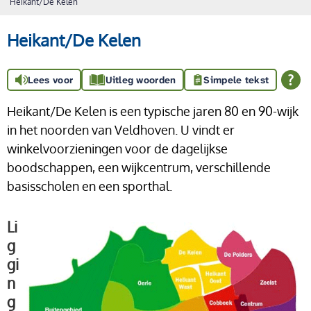
Heikant/De Kelen
Heikant/De Kelen
Lees voor
Uitleg woorden
Simpele tekst
Heikant/De Kelen is een typische jaren 80 en 90-wijk
in het noorden van Veldhoven. U vindt er
winkelvoorzieningen voor de dagelijkse
boodschappen, een wijkcentrum, verschillende
basisscholen en een sporthal.
Li
g
gi
n
g