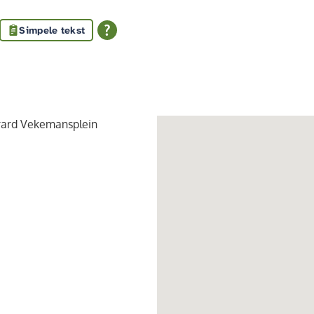
Simpele tekst
rard Vekemansplein