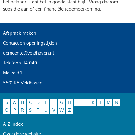
het belangrijk dat het in goede staat blijft. Vraag daarom
subsidie aan of een financiële tegemoetkoming.
Afspraak maken
Contact en openingstijden
gemeente@veldhoven.nl
Telefoon: 14 040
Meiveld 1
5501 KA Veldhoven
5
A
B
C
D
E
F
G
H
I
J
K
L
M
N
O
P
R
S
T
U
V
W
Z
A-Z Index
Over deze website