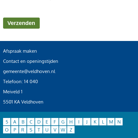
Afspraak maken
Contact en openingstijden
gemeente@veldhoven.nl
Telefoon: 14 040
Meiveld 1
5501 KA Veldhoven
5
A
B
C
D
E
F
G
H
I
J
K
L
M
N
O
P
R
S
T
U
V
W
Z