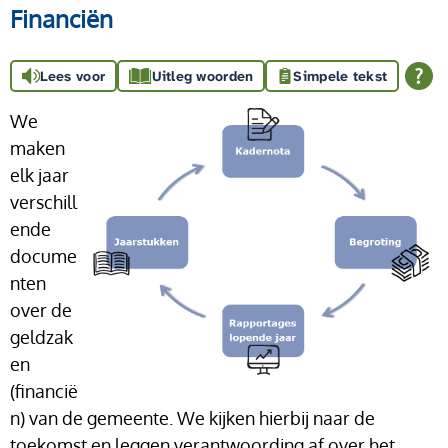
Financiën
Lees voor
Uitleg woorden
Simpele tekst
We
maken
elk jaar
verschill
ende
docume
nten
over de
geldzak
en
(financië
n) van de gemeente. We kijken hierbij naar de
toekomst en leggen verantwoording af over het