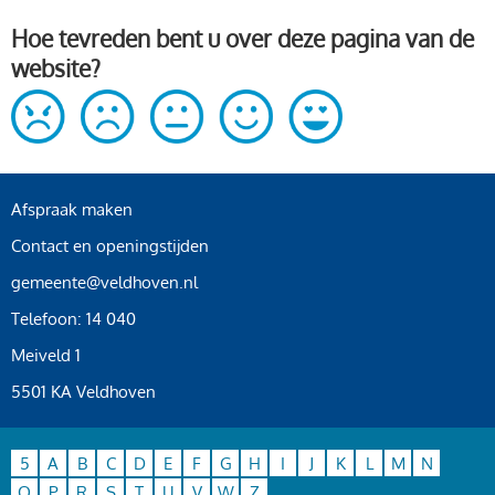
Hoe tevreden bent u over deze pagina van de
website?
Afspraak maken
Contact en openingstijden
gemeente@veldhoven.nl
Telefoon: 14 040
Meiveld 1
5501 KA Veldhoven
5
A
B
C
D
E
F
G
H
I
J
K
L
M
N
O
P
R
S
T
U
V
W
Z