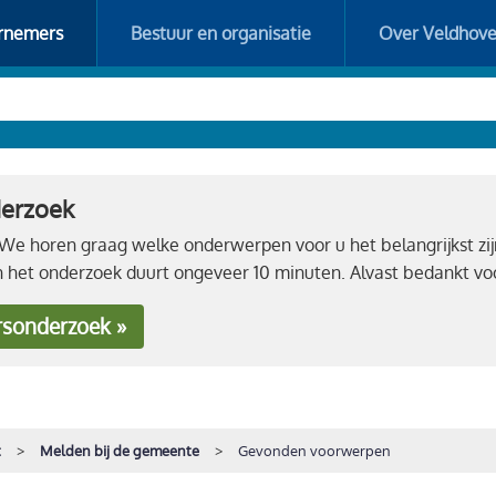
rnemers
Bestuur en organisatie
Over Veldhov
derzoek
e horen graag welke onderwerpen voor u het belangrijkst zij
n het onderzoek duurt ongeveer 10 minuten. Alvast bedankt 
rsonderzoek »
t
Melden bij de gemeente
Gevonden voorwerpen