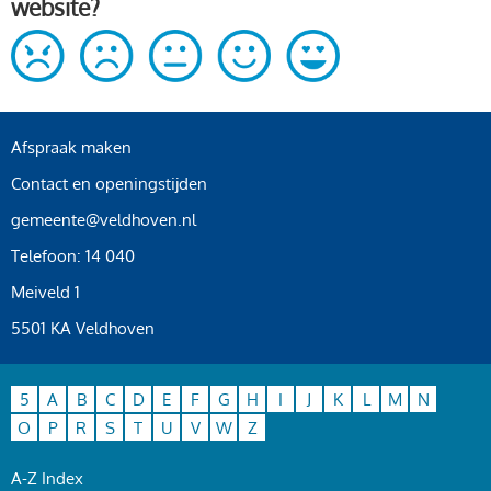
website?
Afspraak maken
Contact en openingstijden
gemeente@veldhoven.nl
Telefoon: 14 040
Meiveld 1
5501 KA Veldhoven
5
A
B
C
D
E
F
G
H
I
J
K
L
M
N
O
P
R
S
T
U
V
W
Z
A-Z Index