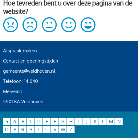
Hoe tevreden bent u over deze pagina van de
website?
Afspraak maken
Contact en openingstijden
gemeente@veldhoven.nl
Telefoon: 14 040
Meiveld 1
5501 KA Veldhoven
5
A
B
C
D
E
F
G
H
I
J
K
L
M
N
O
P
R
S
T
U
V
W
Z