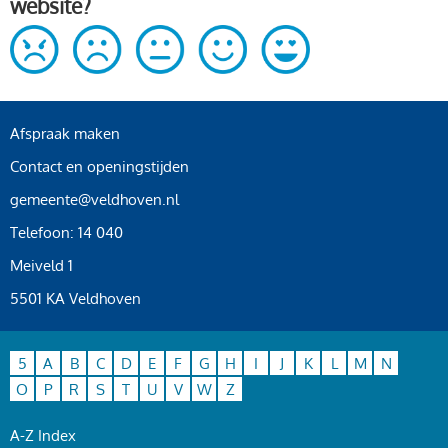
website?
Afspraak maken
Contact en openingstijden
gemeente@veldhoven.nl
Telefoon: 14 040
Meiveld 1
5501 KA Veldhoven
5
A
B
C
D
E
F
G
H
I
J
K
L
M
N
O
P
R
S
T
U
V
W
Z
A-Z Index