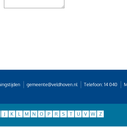
ingstijden
gemeente@veldhoven.nl
Telefoon: 14 040
M
J
K
L
M
N
O
P
R
S
T
U
V
W
Z