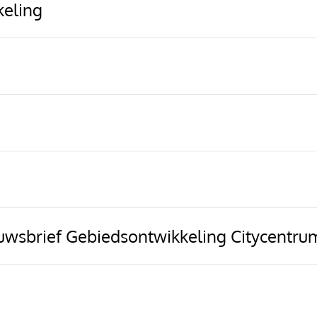
keling
uwsbrief Gebiedsontwikkeling Citycentru