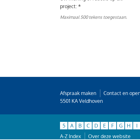
project: *
Maximaal 500 tekens toegestaan.
Afspraak maken
Contact en open
5501 KA Veldhoven
5
A
B
C
D
E
F
G
H
I
A-Z Index
Over deze website