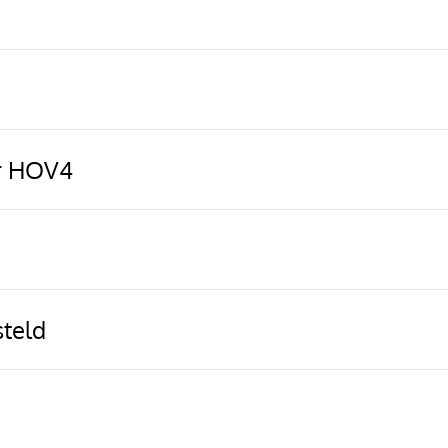
or HOV4
teld