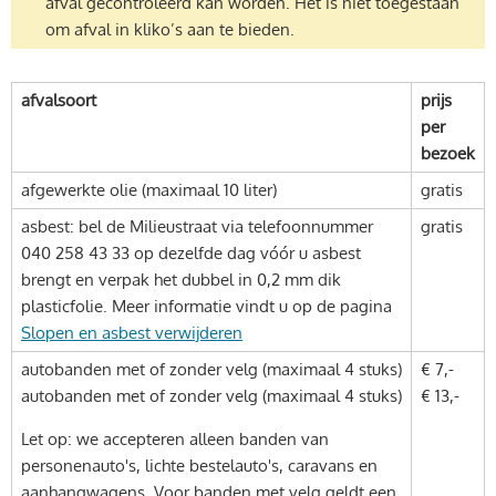
afval gecontroleerd kan worden. Het is niet toegestaan
om afval in kliko’s aan te bieden.
afvalsoort
prijs
per
bezoek
afgewerkte olie (maximaal 10 liter)
gratis
asbest: bel de Milieustraat via telefoonnummer
gratis
040 258 43 33 op dezelfde dag vóór u asbest
brengt en verpak het dubbel in 0,2 mm dik
plasticfolie. Meer informatie vindt u op de pagina
Slopen en asbest verwijderen
autobanden met of zonder velg (maximaal 4 stuks)
€ 7,-
autobanden met of zonder velg (maximaal 4 stuks)
€ 13,-
Let op: we accepteren alleen banden van
personenauto's, lichte bestelauto's, caravans en
aanhangwagens. Voor banden met velg geldt een