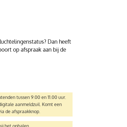
luchtelingenstatus? Dan heeft
poort op afspraak aan bij de
tenden tussen 9.00 en 11.00 uur.
igitale aanmeldzuil. Komt een
via de afspraakknop.
ij het ophalen.