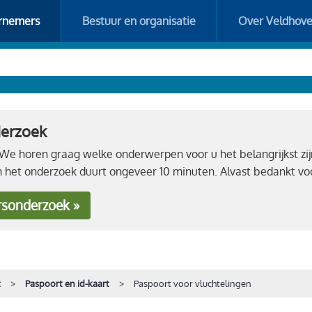
rnemers
Bestuur en organisatie
Over Veldhov
derzoek
e horen graag welke onderwerpen voor u het belangrijkst zij
n het onderzoek duurt ongeveer 10 minuten. Alvast bedankt 
rsonderzoek »
t
Paspoort en id-kaart
Paspoort voor vluchtelingen