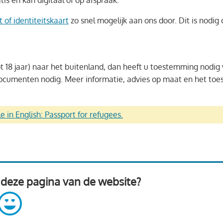
tis en kan digitaal of op afspraak.
 of identiteitskaart
zo snel mogelijk aan ons door. Dit is nodi
ot 18 jaar) naar het buitenland, dan heeft u toestemming nodi
ocumenten nodig. Meer informatie, advies op maat en het toe
le in English: Passport for refugees.
 deze pagina van de website?