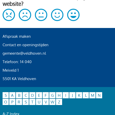
website?
Afspraak maken
Contact en openingstijden
gemeente@veldhoven.nl
Telefoon: 14 040
Meiveld 1
5501 KA Veldhoven
5
A
B
C
D
E
F
G
H
I
J
K
L
M
N
O
P
R
S
T
U
V
W
Z
A-Z Index