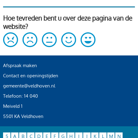
Hoe tevreden bent u over deze pagina van de
website?
Afspraak maken
Contact en openingstijden
gemeente@veldhoven.nl
Telefoon: 14 040
Meiveld 1
5501 KA Veldhoven
5
A
B
C
D
E
F
G
H
I
J
K
L
M
N