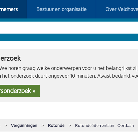
rnemers
Bestuur en organisatie
Over Veldhov
derzoek
e horen graag welke onderwerpen voor u het belangrijkst zij
n het onderzoek duurt ongeveer 10 minuten. Alvast bedankt 
rsonderzoek »
t
Vergunningen
Rotonde
Rotonde Sterrenlaan - Oortlaan