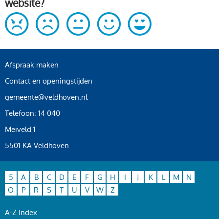
website?
Afspraak maken
Contact en openingstijden
gemeente@veldhoven.nl
Telefoon: 14 040
Meiveld 1
5501 KA Veldhoven
5
A
B
C
D
E
F
G
H
I
J
K
L
M
N
O
P
R
S
T
U
V
W
Z
A-Z Index