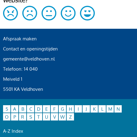
Afspraak maken
Contact en openingstijden
gemeente@veldhoven.nl
Telefoon: 14 040
Meiveld 1
5501 KA Veldhoven
5
A
B
C
D
E
F
G
H
I
J
K
L
M
N
O
P
R
S
T
U
V
W
Z
A-Z Index