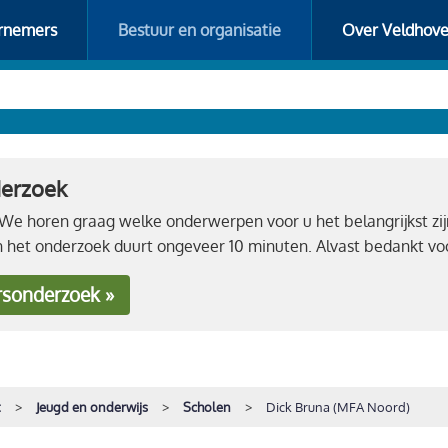
rnemers
Bestuur en organisatie
Over Veldhov
derzoek
e horen graag welke onderwerpen voor u het belangrijkst zij
n het onderzoek duurt ongeveer 10 minuten. Alvast bedankt 
rsonderzoek »
t
Jeugd en onderwijs
Scholen
Dick Bruna (MFA Noord)