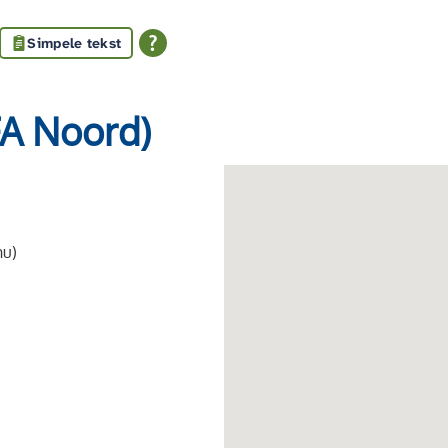
Simpele tekst
FA Noord)
nu)