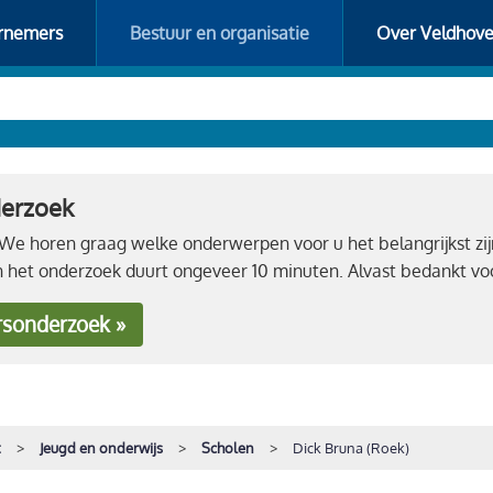
rnemers
Bestuur en organisatie
Over Veldhov
derzoek
e horen graag welke onderwerpen voor u het belangrijkst zij
n het onderzoek duurt ongeveer 10 minuten. Alvast bedankt 
rsonderzoek »
t
Jeugd en onderwijs
Scholen
Dick Bruna (Roek)