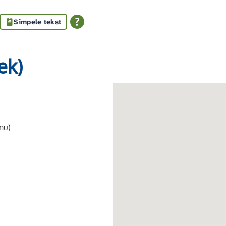
Simpele tekst
ek)
nu)