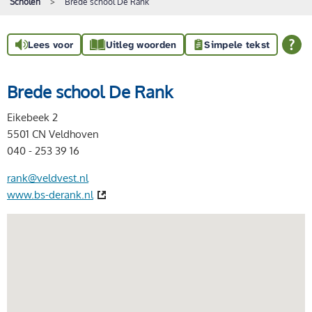
Scholen
Brede school De Rank
Lees voor
Uitleg woorden
Simpele tekst
Brede school De Rank
Eikebeek 2
5501 CN Veldhoven
040 - 253 39 16
rank@veldvest.nl
www.bs-derank.nl