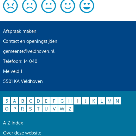
Afspraak maken
Contact en openingstijden
gemeente@veldhoven.nl
Telefoon: 14 040
Meiveld 1
5501 KA Veldhoven
5
A
B
C
D
E
F
G
H
I
J
K
L
M
N
O
P
R
S
T
U
V
W
Z
A-Z Index
Over deze website