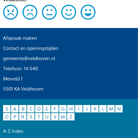
Afspraak maken
Contact en openingstijden
gemeente@veldhoven.nl
Telefoon: 14 040
Meiveld 1
5501 KA Veldhoven
5
A
B
C
D
E
F
G
H
I
J
K
L
M
N
O
P
R
S
T
U
V
W
Z
A-Z Index