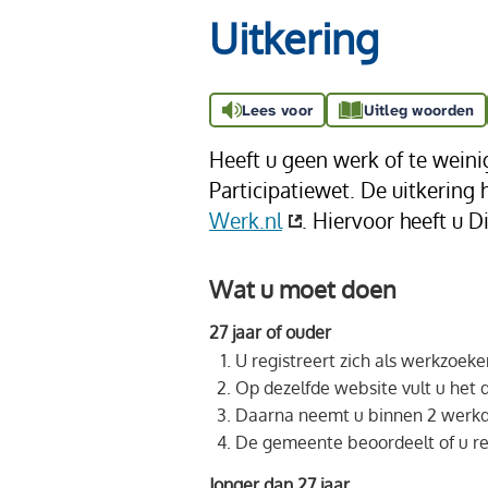
Uitkering
Lees voor
Uitleg woorden
Heeft u geen werk of te weini
Participatiewet. De uitkering 
Werk.nl
. Hiervoor heeft u D
Wat u moet doen
27 jaar of ouder
U registreert zich als werkzoek
Op dezelfde website vult u het d
Daarna neemt u binnen 2 werkd
De gemeente beoordeelt of u rec
Jonger dan 27 jaar