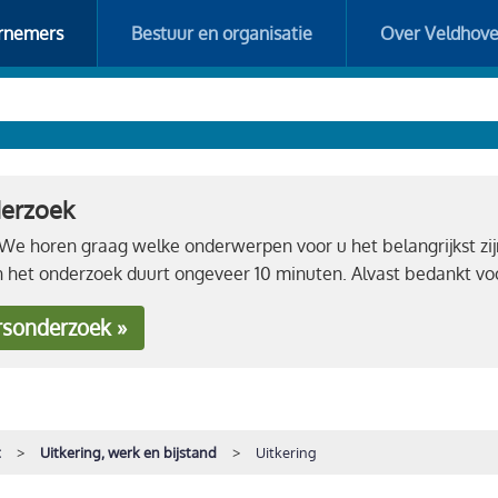
rnemers
Bestuur en organisatie
Over Veldhov
derzoek
e horen graag welke onderwerpen voor u het belangrijkst zij
n het onderzoek duurt ongeveer 10 minuten. Alvast bedankt 
rsonderzoek »
t
Uitkering, werk en bijstand
Uitkering