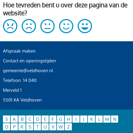
Hoe tevreden bent u over deze pagina van de
website?
Afspraak maken
Contact en openingstijden
gemeente@veldhoven.nl
Telefoon: 14 040
Meiveld 1
5501 KA Veldhoven
5
A
B
C
D
E
F
G
H
I
J
K
L
M
N
O
P
R
S
T
U
V
W
Z