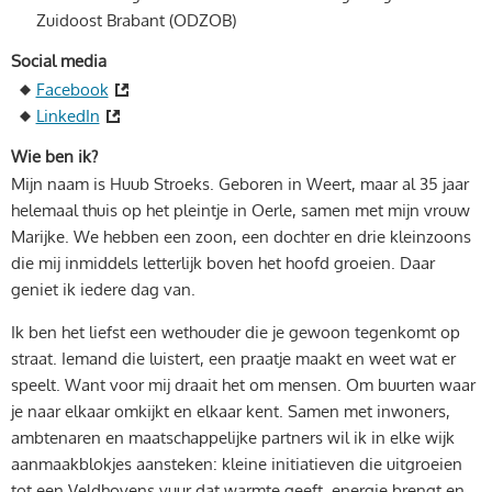
Zuidoost Brabant (ODZOB)
Social media
Facebook
LinkedIn
Wie ben ik?
Mijn naam is Huub Stroeks. Geboren in Weert, maar al 35 jaar
helemaal thuis op het pleintje in Oerle, samen met mijn vrouw
Marijke. We hebben een zoon, een dochter en drie kleinzoons
die mij inmiddels letterlijk boven het hoofd groeien. Daar
geniet ik iedere dag van.
Ik ben het liefst een wethouder die je gewoon tegenkomt op
straat. Iemand die luistert, een praatje maakt en weet wat er
speelt. Want voor mij draait het om mensen. Om buurten waar
je naar elkaar omkijkt en elkaar kent. Samen met inwoners,
ambtenaren en maatschappelijke partners wil ik in elke wijk
aanmaakblokjes aansteken: kleine initiatieven die uitgroeien
tot een Veldhovens vuur dat warmte geeft, energie brengt en