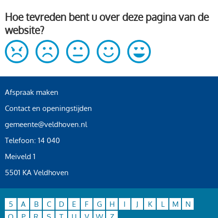
Hoe tevreden bent u over deze pagina van de
website?
Afspraak maken
Contact en openingstijden
gemeente@veldhoven.nl
Telefoon: 14 040
Meiveld 1
5501 KA Veldhoven
5
A
B
C
D
E
F
G
H
I
J
K
L
M
N
O
P
R
S
T
U
V
W
Z