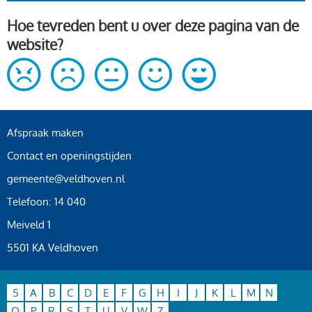
Hoe tevreden bent u over deze pagina van de
website?
Afspraak maken
Contact en openingstijden
gemeente@veldhoven.nl
Telefoon: 14 040
Meiveld 1
5501 KA Veldhoven
5
A
B
C
D
E
F
G
H
I
J
K
L
M
N
O
P
R
S
T
U
V
W
Z