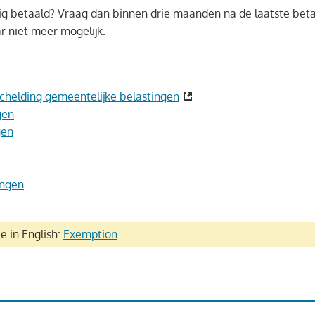
dig betaald? Vraag dan binnen drie maanden na de laatste beta
ar niet meer mogelijk.
schelding gemeentelijke belastingen
gen
gen
ingen
le in English:
Exemption