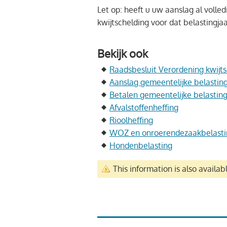
Let op: heeft u uw aanslag al volle
kwijtschelding voor dat belastingja
Bekijk ook
Raadsbesluit Verordening kwijt
Aanslag gemeentelijke belastin
Betalen gemeentelijke belastin
Afvalstoffenheffing
Rioolheffing
WOZ en onroerendezaakbelast
Hondenbelasting
This information is also availab